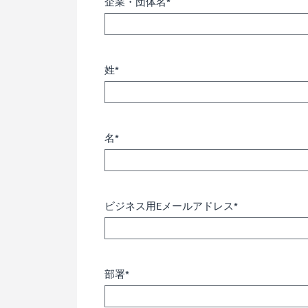
企業・団体名*
姓*
名*
ビジネス用Eメールアドレス*
部署*