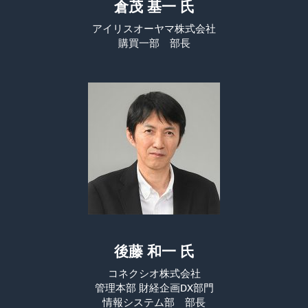
倉茂 基一 氏
アイリスオーヤマ株式会社
購買一部 部長
後藤 和一 氏
コネクシオ株式会社
管理本部 財経企画DX部門
情報システム部 部長