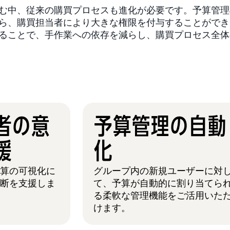
む中、従来の購買プロセスも進化が必要です。予算管理
ら、購買担当者により大きな権限を付与することができ
ることで、手作業への依存を減らし、購買プロセス全体
者の意
予算管理の自動
購買担当者の意思決定
支援
援
化
予算の可視化に
グループ内の新規ユーザーに対
判断を支援しま
て、予算が自動的に割り当てら
る柔軟な管理機能をご活用いた
けます。