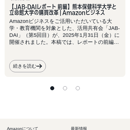
【JAB-DAIレポート 前編】熊本保健科学大学と
立命館大学の購買改革 | Amazonビジネス
Amazonビジネスをご活用いただいている大
学・教育機関を対象とした、活用共有会「JAB-
DAI」（第5回目）が、2025年1月31日（金）に
開催されました。本稿では、レポートの前編と
して2大学の事例を取り上げます。 JAB-DAIは
今後も定期的に開催を予定しております。大
学・学校法人での業務効率化にご関心をお持ち
続きを読む
の皆様は、ぜひ本事例を参考に、次回の共有会
へのご参加をご検討ください。
Amazonについて
最新情報