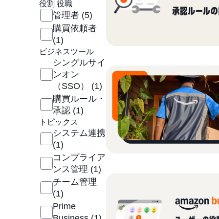
役割 役職
管理者
(5)
購買依頼者
(1)
ビジネスツール
シングルサイ
ンオン
（SSO）
(1)
購買ルール・
承認
(1)
トピックス
システム連携
(1)
コンプライア
ンス管理
(1)
チーム管理
(1)
Prime
Business
(1)