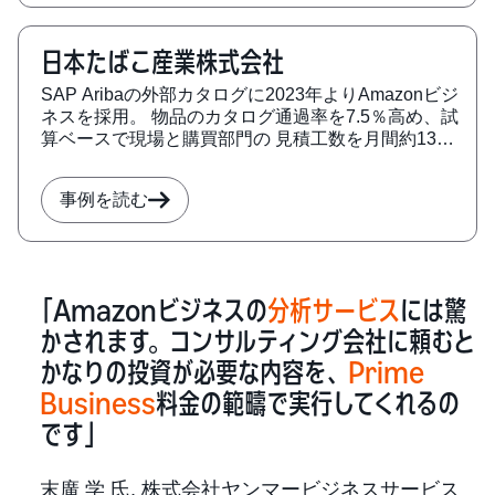
日本たばこ産業株式会社
SAP Aribaの外部カタログに2023年よりAmazonビジ
ネスを採用。 物品のカタログ通過率を7.5％高め、試
算ベースで現場と購買部門の 見積工数を月間約132
時間削減。
事例を読む
「Amazonビジネスの
分析サービス
には驚
かされます。コンサルティング会社に頼むと
かなりの投資が必要な内容を、
Prime
Business
料金の範疇で実行してくれるの
です」
末廣 学 氏, 株式会社ヤンマービジネスサービス