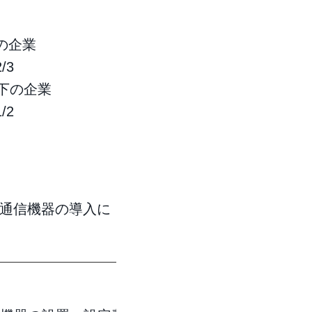
の企業
3
以下の企業
2
通信機器の導入に