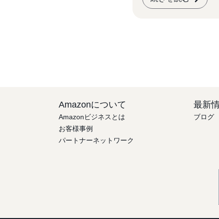
の事例を取り上げます
DAIは今後も定期
しております。大
の業務効率化にご
皆様は、ぜひ本事
回の共有会へのご
ださい。
Amazonについて
最新
Amazonビジネスとは
ブログ
お客様事例
パートナーネットワーク