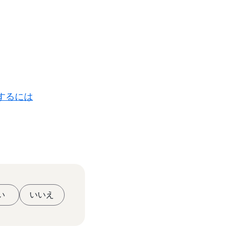
するには
い
いいえ