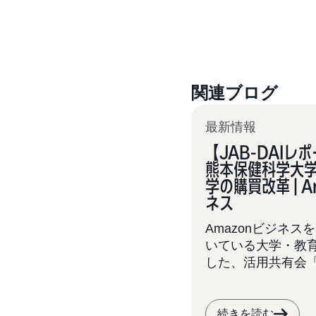
関連ブログ
最新情報
【JAB-DAIレ
熊本保健科学大
学の購買改革 | 
ネス
Amazonビジネス
いている大学・教
した、活用共有会「J
（第5回目）が、20
（金）に開催され
は、レポートの前編
続きを読む