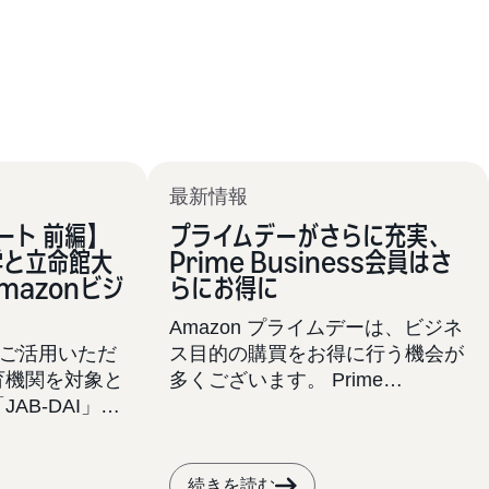
最新情報
ポート 前編】
プライムデーがさらに充実、
学と立命館大
Prime Business会員はさ
Amazonビジ
らにお得に
Amazon プライムデーは、ビジネ
をご活用いただ
ス目的の購買をお得に行う機会が
育機関を対象と
多くございます。 Prime
AB-DAI」
Business会員がこのイベントを最
25年1月31日
大限ご活用いただくために本ブロ
ました。本稿で
グをご覧ください。
として2大学
続きを読む