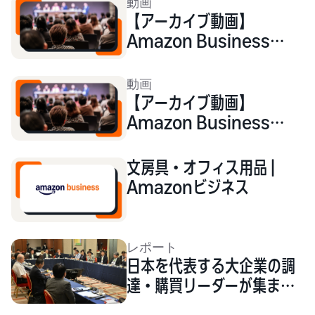
動画
【アーカイブ動画】
Amazon Business
Exchange 2022 ～自ら
を変革し未来を切り拓く～
動画
【アーカイブ動画】
Amazon Business
Exchange 2023 ～企
業・組織の収益力を高める
文房具・オフィス用品 |
購買調達戦略の現実解とは
Amazonビジネス
～
レポート
日本を代表する大企業の調
達・購買リーダーが集まり
議論 - Amazon