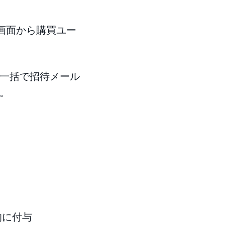
理画面から購買ユー
に一括で招待メール
。
的に付与