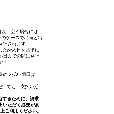
日以上空く場合には、
様のケースで出荷と出
発行されます。
した締め日を基準に
め日までの間に発行
です。
求書の支払い期日は
だいても、支払い期
充当するために、請求
出いただく必要があ
の上ご利用ください。