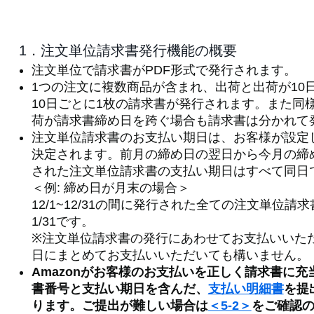
1．注文単位請求書発行機能の概要
注文単位で請求書がPDF形式で発行されます。
1つの注文に複数商品が含まれ、出荷と出荷が10
10日ごとに1枚の請求書が発行されます。また同
荷が請求書締め日を跨ぐ場合も請求書は分かれて
注文単位請求書のお支払い期日は、お客様が設定
決定されます。前月の締め日の翌日から今月の締
された注文単位請求書の支払い期日はすべて同日
＜例: 締め日が月末の場合＞
12/1~12/31の間に発行された全ての注文単位請
1/31です。
※注文単位請求書の発行にあわせてお支払いいた
日にまとめてお支払いいただいても構いません。
Amazonがお客様のお支払いを正しく請求書に
書番号と支払い期日を含んだ、
支払い明細書
を提
ります。ご提出が難しい場合は
＜5-2＞
をご確認