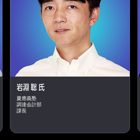
岩淵 聡 氏
慶應義塾
調達会計部
課長