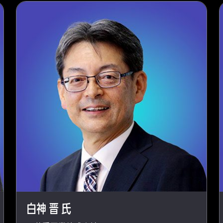
白神 晋 氏