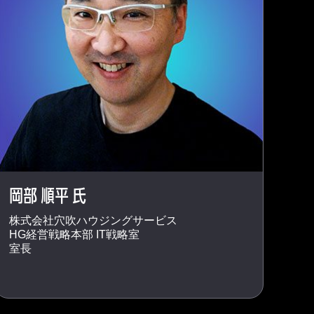
岡部 順平 氏
株式会社穴吹ハウジングサービス
HG経営戦略本部 IT戦略室
室長